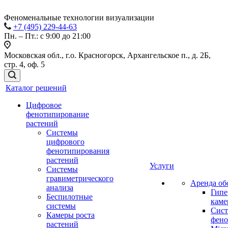
Феноменальные технологии визуализации
+7 (495) 229-44-63
Пн. – Пт.: с 9:00 до 21:00
Московская обл., г.о. Красногорск, Архангельское п., д. 2Б,
стр. 4, оф. 5
Каталог решений
Цифровое
фенотипирование
растений
Системы
цифрового
фенотипирования
растений
Услуги
Системы
гравиметрического
Аренда об
анализа
Гипе
Беспилотные
каме
системы
Сист
Камеры роста
фено
растений