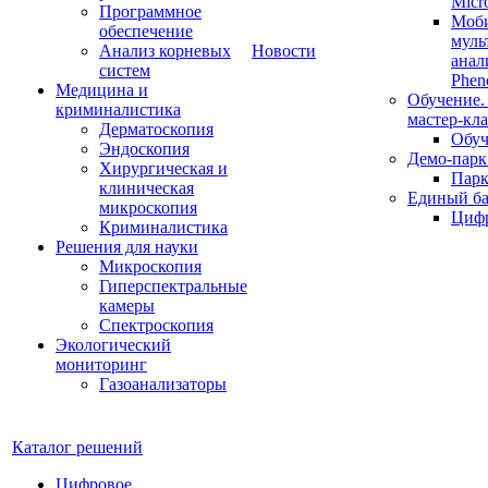
Micr
Программное
Моб
обеспечение
муль
Анализ корневых
Новости
анал
систем
Phen
Медицина и
Обучение.
криминалистика
мастер-кла
Дерматоскопия
Обуч
Эндоскопия
Демо-парк
Хирургическая и
Пар
клиническая
Единый ба
микроскопия
Цифр
Криминалистика
Решения для науки
Микроскопия
Гиперспектральные
камеры
Спектроскопия
Экологический
мониторинг
Газоанализаторы
Каталог решений
Цифровое