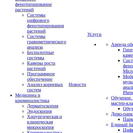
фенотипирование
растений
Системы
цифрового
фенотипирования
растений
Услуги
Системы
гравиметрического
Аренда об
анализа
Гипе
Беспилотные
каме
системы
Сист
Камеры роста
фено
растений
Micr
Программное
Моб
обеспечение
муль
Анализ корневых
Новости
анал
систем
Phen
Медицина и
Обучение.
криминалистика
мастер-кла
Дерматоскопия
Обуч
Эндоскопия
Демо-парк
Хирургическая и
Пар
клиническая
Единый ба
микроскопия
Цифр
Криминалистика